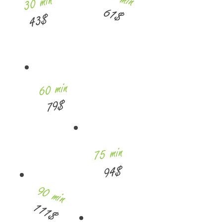
30 min
61$
43$
60 min
79$
75 min
94$
90 min
111$