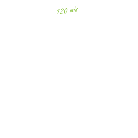
120 min
145$
Des questions ? Écrivez-nous !