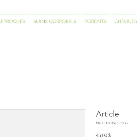
APPROCHES
SOINS CORPORELS
FORFAITS
CHÈQUES
Article
SKU : 126351351935
Prix
45,00 $