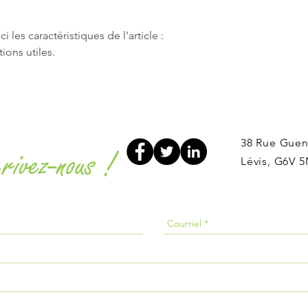
sécurité.
leur confiance.
i les caractéristiques de l'article : 
tions utiles.
38 Rue Guen
rivez-nous !
Lévis, G6V 