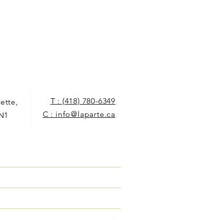
T : (418) 780-6349
ette,
C : info@laparte.ca
5N1