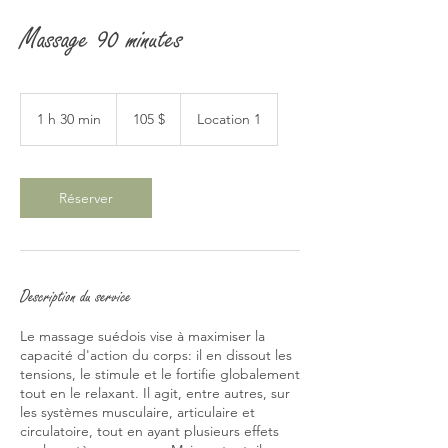
Massage 90 minutes
105 dollars
canadiens
1 h 30 min
1
105 $
Location 1
3
0
m
i
Réserver
n
Description du service
Le massage suédois vise à maximiser la
capacité d'action du corps: il en dissout les
tensions, le stimule et le fortifie globalement
tout en le relaxant. Il agit, entre autres, sur
les systèmes musculaire, articulaire et
circulatoire, tout en ayant plusieurs effets